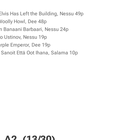
vis Has Left the Building, Nessu 49p
Woolly Howl, Dee 48p
n Banaani Barbaari, Nessu 24p
o Ustinov, Nessu 19p
rple Emperor, Dee 19p
Sanoit Että Oot Ihana, Salama 10p
 A2, (13/30)