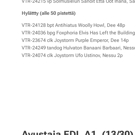
VTR-24215 vp Solmusielun Sanoit Että Oot Ihana, 
Hylättty (alle 50 pistettä)
VTR-24128 bpt Antihiatus Woolly Howl, Dee 48p
VTR-24036 bpg Foxphoria Elvis Has Left the Buildin
VTR-23674 clk Joystorm Purple Emperor, Dee 14p
VTR-24249 tandog Hulvaton Banaani Barbaari, Ness
VTR-24074 clk Joystorm Ufo Ustinov, Nessu 2p
Avustaja EDI, A1, (13/30)