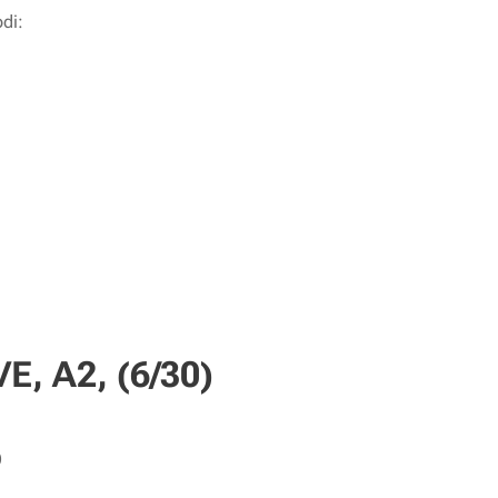
di:
E, A2, (6/30)
)