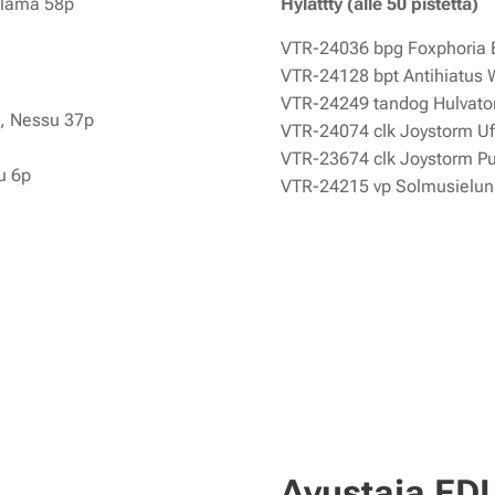
Salama 58p
Hylättty (alle 50 pistettä)
VTR-24036 bpg Foxphoria El
VTR-24128 bpt Antihiatus 
VTR-24249 tandog Hulvato
g, Nessu 37p
VTR-24074 clk Joystorm Uf
VTR-23674 clk Joystorm Pu
u 6p
VTR-24215 vp Solmusielun 
Avustaja EDI,