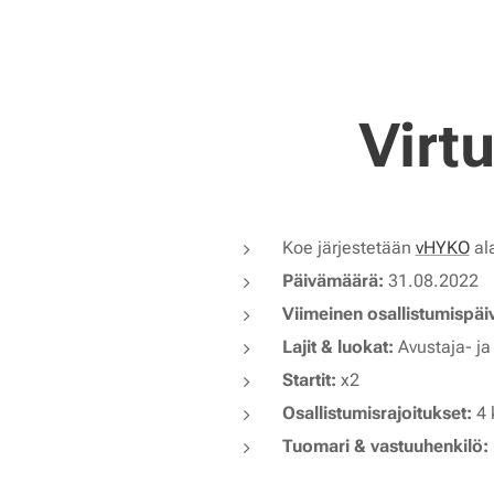
Virt
Koe järjestetään
vHYKO
al
Päivämäärä:
31.08.2022
Viimeinen osallistumispä
Lajit & luokat:
Avustaja- ja 
Startit:
x2
Osallistumisrajoitukset:
4 
Tuomari & vastuuhenkilö: