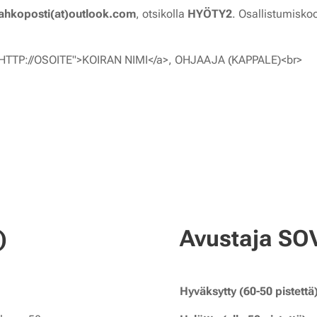
ahkoposti(at)outlook.com
, otsikolla
HYÖTY2
. Osallistumiskoo
HTTP://OSOITE">KOIRAN NIMI</a>, OHJAAJA (KAPPALE)<br>
)
Avustaja SOV
Hyväksytty (60-50 pistettä