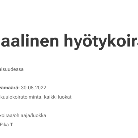
uaalinen hyötykoi
aisuudessa
ivämäärä:
30.08.2022
kuulokoiratoiminta, kaikki luokat
koiraa/ohjaaja/luokka
Pika
T