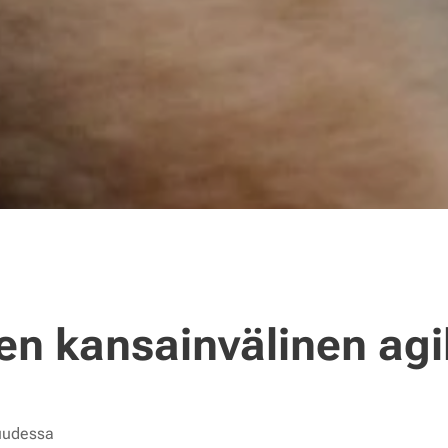
en kansainvälinen agil
uudessa