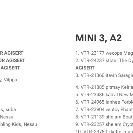
MINI 3, A2
R AGISERT
1. VTR-23177 wecope Magn
R AGISERT
2. VTR-24237 stbter The D
 AGISERT
AGISERT
3. VTR-21360 itavin Sarag
, Vilppu
4. VTR-21885 pitmäy Kelri
5. VTR-23486 käävil New M
6. VTR-24965 lanhee Forbi
s, suba
7. VTR-23904 ventoy Phanto
 Nessu
8. VTR-21139 shelam Boat
bling Kids, Nessu
9. VTR-23257 shelam Crypt
10. VTR-23780 kkette Tuuril