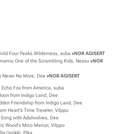
ild Four Peaks Wilderness, suba
vNOR AGISERT
ynamic One of the Scrambling Kids, Nessu
vNOR
is Never No More, Dee
vNOR AGISERT
a Echo Fox from America, suba
oon from Indigo Land, Dee
dden Friendship from Indigo Land, Dee
m Heart's Time Traveler, Vilppu
 Song with Adalwolves, Dee
ic Wood's Mico Marcai, Vilppu
la Uniikki, Pika