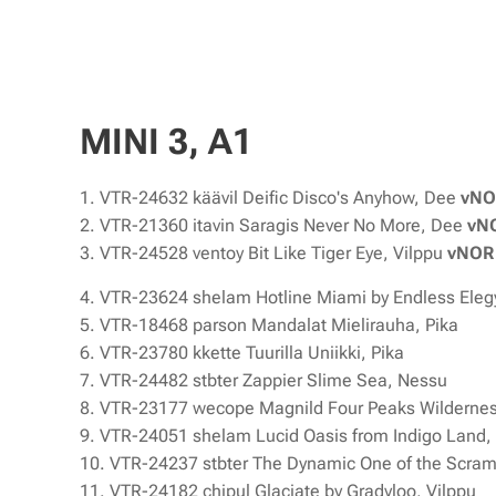
MINI 3, A1
1. VTR-24632 käävil Deific Disco's Anyhow, Dee
vNO
2. VTR-21360 itavin Saragis Never No More, Dee
vNO
3. VTR-24528 ventoy Bit Like Tiger Eye, Vilppu
vNOR
4. VTR-23624 shelam Hotline Miami by Endless Elegy
5. VTR-18468 parson Mandalat Mielirauha, Pika
6. VTR-23780 kkette Tuurilla Uniikki, Pika
7. VTR-24482 stbter Zappier Slime Sea, Nessu
8. VTR-23177 wecope Magnild Four Peaks Wildernes
9. VTR-24051 shelam Lucid Oasis from Indigo Land,
10. VTR-24237 stbter The Dynamic One of the Scram
11. VTR-24182 chipul Glaciate by Gradyloo, Vilppu