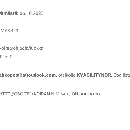
ivämäärä:
06.10.2023
 MAKSI 3
koiraa/ohjaaja/luokka
Pika
T
ahkoposti(at)outlook.com
, otsikolla
KV
AGILITYNOR
. Osallis
HTTP://OSOITE">KOIRAN NIMI</a>, OHJAAJA<br>