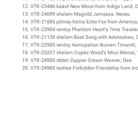
12. VTR-23486 käävil New Moon from Indigo Land, 
13. VTR-24099 shelam Magnild Jarnsaxa, Nessu
14. VTR-21885 pitmäy Kelria Echo Fox from America
15. VTR-23904 ventoy Phantom Heart's Time Traveler
16. VTR-21139 shelam Boat Song with Adalwolves, 
17. VTR-23905 ventoy Aamupahan Ikuinen Timantti, 
18. VTR-23257 shelam Cryptic Wood's Mico Marcai, 
19. VTR-24900 stbter Zappier Dream Weaver, Dee
20. VTR-24965 lanhee Forbidden Friendship from In