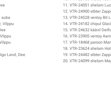
Dee
11. VTR-24051 shelam Luci
12. VTR-24900 stbter Zapp
, suba
13. VTR-24528 ventoy Bit Li
, Vilppu
14. VTR-24182 chipul Glaci
Dee
15. VTR-24632 käävil Deifi
Vilppu
16. VTR-23905 ventoy Aamu
Vilppu
17. VTR-18468 parson Mand
18. VTR-23624 shelam Hotl
digo Land, Dee
19. VTR-24482 stbter Zapp
20. VTR-24099 shelam Mag