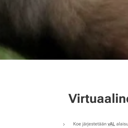
Virtuaalin
Koe järjestetään
vAL
alais