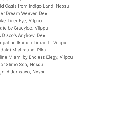
d Oasis from Indigo Land, Nessu
ier Dream Weaver, Dee
ke Tiger Eye, Vilppu
ate by Gradyloo, Vilppu
c Disco's Anyhow, Dee
pahan Ikuinen Timantti, Vilppu
alat Mielirauha, Pika
ine Miami by Endless Elegy, Vilppu
ier Slime Sea, Nessu
nild Jarnsaxa, Nessu